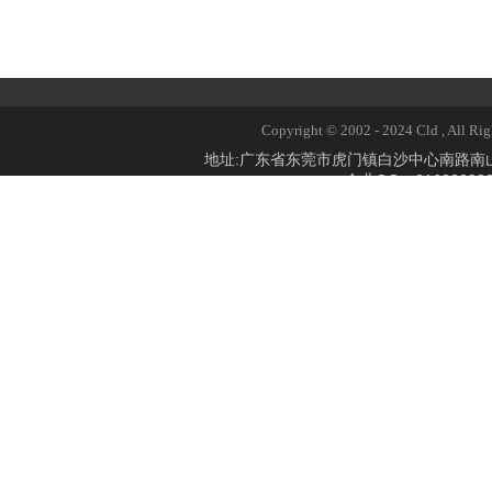
Copyright © 2002 - 2024 Cld 
地址:广东省东莞市虎门镇白沙中心南路
企业QQ：2168309824